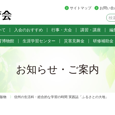
サイトマップ
お問い合
いて
入会のおすすめ
行事・大会
講習・講座
編
育博物館
生涯学習センター
災害見舞金
研修補助金
お知らせ・ご案内
版物
〉
信州の生活科・総合的な学習の時間 実践誌「ふるさとの大地」 